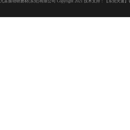
九富振动研磨材(东莞)有限公司 Copyright 2021 技术支持：【东莞火速