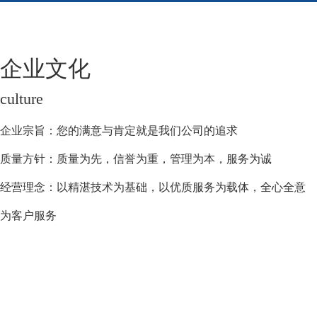
企业文化
culture
企业宗旨：您的满意与肯定就是我们公司的追求
质量方针：质量为先，信誉为重，管理为本，服务为诚
经营理念：以精湛技术为基础，以优质服务为载体，全心全意
为客户服务