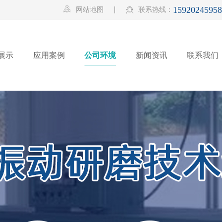
15920245958

网站地图
联系热线：

公司环境
展示
应用案例
公司环境
新闻资讯
联系我们
展示
应用案例
新闻资讯
联系我们
，磨料
磨机
磨液
公司新闻
行业动态
常见问题